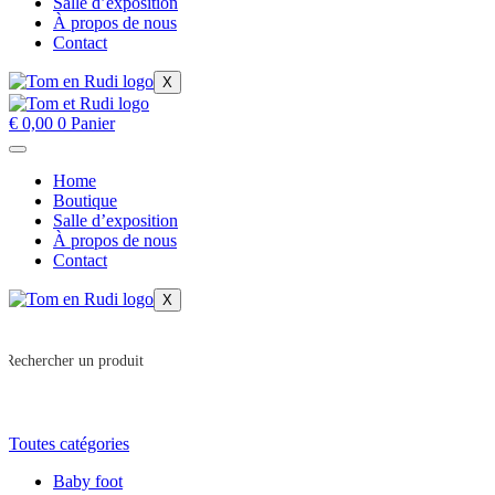
Salle d’exposition
À propos de nous
Contact
X
€
0,00
0
Panier
Home
Boutique
Salle d’exposition
À propos de nous
Contact
X
Toutes catégories
Baby foot