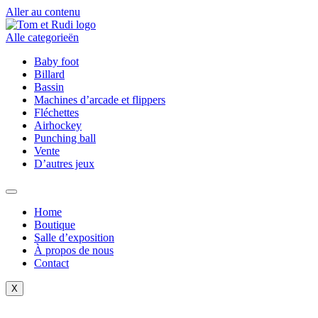
Aller au contenu
Alle categorieën
Baby foot
Billard
Bassin
Machines d’arcade et flippers
Fléchettes
Airhockey
Punching ball
Vente
D’autres jeux
Home
Boutique
Salle d’exposition
À propos de nous
Contact
X