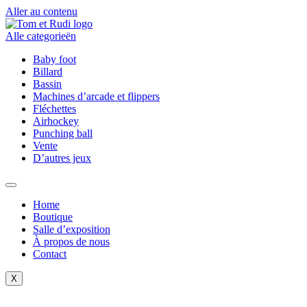
Aller au contenu
Alle categorieën
Baby foot
Billard
Bassin
Machines d’arcade et flippers
Fléchettes
Airhockey
Punching ball
Vente
D’autres jeux
Home
Boutique
Salle d’exposition
À propos de nous
Contact
X